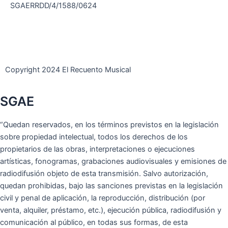
SGAERRDD/4/1588/0624
t
o
r
i
e
e
k
a
n
r
m
Copyright 2024 El Recuento Musical
SGAE
“Quedan reservados, en los términos previstos en la legislación
sobre propiedad intelectual, todos los derechos de los
propietarios de las obras, interpretaciones o ejecuciones
artísticas, fonogramas, grabaciones audiovisuales y emisiones de
radiodifusión objeto de esta transmisión. Salvo autorización,
quedan prohibidas, bajo las sanciones previstas en la legislación
civil y penal de aplicación, la reproducción, distribución (por
venta, alquiler, préstamo, etc.), ejecución pública, radiodifusión y
comunicación al público, en todas sus formas, de esta