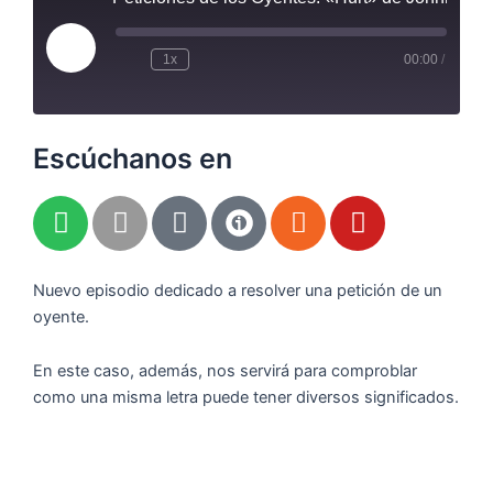
Reproducir
episodio
1x
00:00
/
Escúchanos en
S
A
A
R
Y
p
p
m
s
o
o
p
a
s
u
t
l
z
t
Nuevo episodio dedicado a resolver una petición de un
i
e
o
u
oyente.
f
n
b
y
e
En este caso, además, nos servirá para comproblar
como una misma letra puede tener diversos significados.