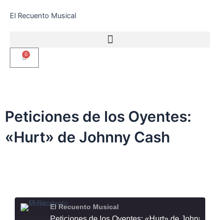
Ir
El Recuento Musical
al
contenido
0
Carrito
Peticiones de los Oyentes:
«Hurt» de Johnny Cash
El Recuento Musical
Peticiones de los Oyentes: «Hurt» de Johnny Cash