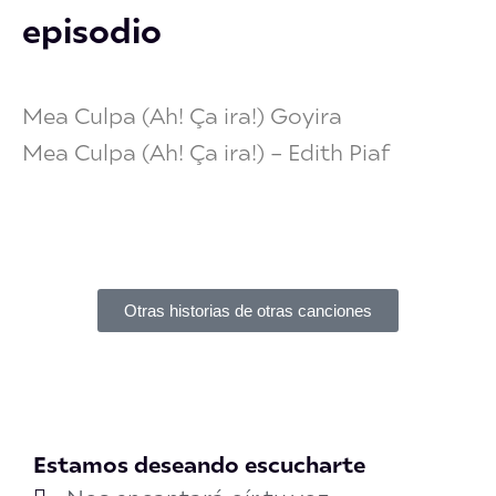
t
o
r
i
e
episodio
e
k
a
n
r
m
Mea Culpa (Ah! Ça ira!) Goyira
Mea Culpa (Ah! Ça ira!) – Edith Piaf
Otras historias de otras canciones
Estamos deseando escucharte