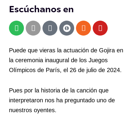
Escúchanos en
S
A
A
R
Y
p
p
m
s
o
o
p
a
s
u
t
l
z
t
Puede que vieras la actuación de Gojira en
i
e
o
u
la ceremonia inaugural de los Juegos
f
n
b
y
e
Olímpicos de París, el 26 de julio de 2024.
Pues por la historia de la canción que
interpretaron nos ha preguntado uno de
nuestros oyentes.