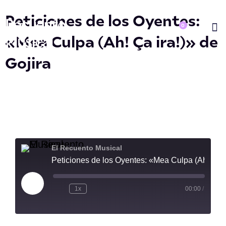
Ir
El
Peticiones de los Oyentes:
al
Recuento
0
Carrito
«Mea Culpa (Ah! Ça ira!)» de
contenido
Musical
Quiéne
Gojira
El Recuento Musical
Peticiones de los Oyentes: «Mea Culpa (Ah! Ça ira!)» de Gojira
Reproducir
episodio
1x
00:00
/