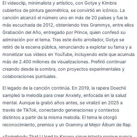
El videoclip, minimalista y artístico, con Gotye y Kimbra
cubiertos de pintura geométrica, se convirtió en icónico. La
canción alcanzó el número uno en más de 20 países y fue la
más escuchada de 2012, obteniendo tres Grammys, entre ellos
Grabación del Año, entregado por Prince, quien confesó su
admiración por el tema. Tras este éxito arrollador, Gotye se
retiró de la escena pública, renunciando a explotar su fama y a
monetizar sus vídeos en YouTube, incluyendo este que acumula
más de 2.400 millones de visualizaciones. Prefirió continuar
creando desde la sombra, con proyectos experimentales y
colaboraciones puntuales.
El legado de la canción continúa. En 2019, la rapera Doechii
sampleó la melodía para crear Anxiety, enfocada en la salud
mental. Aunque la grabó años antes, se viralizó en 2025 a
través de TikTok, conectando generaciones y contextos
distintos a partir de la misma melodía. El tema le otorgó
reconocimiento, premios y un Grammy al Mejor Álbum de Rap.
«Somebody That I Used to Know» sigue intacta porque nunca