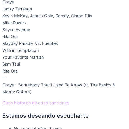
Gotye
Jacky Terrason
Kevin McKay, James Cole, Darcey, Simon Ellis
Mike Dawes
Boyce Avenue
Rita Ora
Mayday Parade, Vic Fuentes
Withiin Temptation
Your Favorite Martian
Sam Tsui
Rita Ora
—
Gotye – Somebody That I Used To Know (ft. The Basics &
Monty Cotton)
Otras historias de otras canciones
Estamos deseando escucharte
Nos encantará oír tu voz.