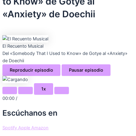
to Know» de Gotye al
«Anxiety» de Doechii
El Recuento Musical
Del «Somebody That I Used to Know» de Gotye al «Anxiety»
de Doechii
Reproducir episodio
Pausar episodio
1x
00:00
/
Escúchanos en
Spotify
Apple
Amazon