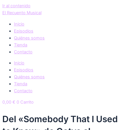
Ir al contenido
El Recuento Musical
Inicio
Episodios
Quiénes somos
Tienda
Contacto
Inicio
Episodios
Quiénes somos
Tienda
Contacto
0,00
€
0
Carrito
Del «Somebody That I Used