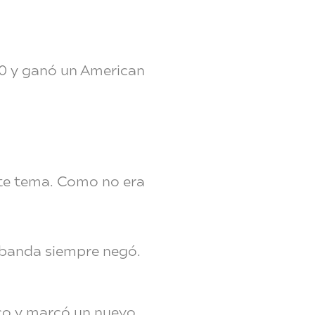
00 y ganó un American
ste tema. Como no era
 banda siempre negó.
sco y marcó un nuevo