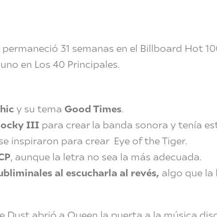
 permaneció 31 semanas en el Billboard Hot 1
no en Los 40 Principales.
hic
y su tema
Good Times
.
ocky III
para crear la banda sonora y tenía e
se inspiraron para crear Eye of the Tiger.
RCP
, aunque la letra no sea la más adecuada.
bliminales al escucharla al revés,
algo que la
he Dust abrió a Queen la puerta a la música di