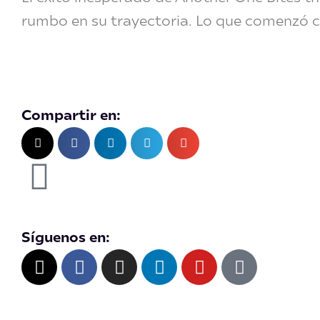
rumbo en su trayectoria. Lo que comenzó c
Compartir en:
Síguenos en:
X
F
I
L
Y
T
-
a
n
i
o
i
t
c
s
n
u
k
w
e
t
k
t
t