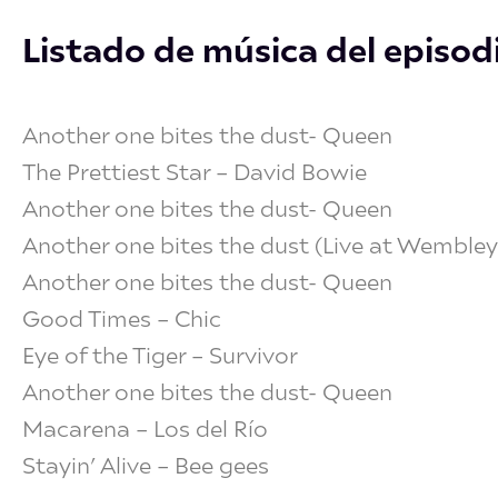
i
b
a
e
u
o
t
o
g
d
b
k
Listado de música del episod
t
o
r
i
e
e
k
a
n
r
m
Another one bites the dust- Queen
The Prettiest Star – David Bowie
Another one bites the dust- Queen
Another one bites the dust (Live at Wemble
Another one bites the dust- Queen
Good Times – Chic
Eye of the Tiger – Survivor
Another one bites the dust- Queen
Macarena – Los del Río
Stayin’ Alive – Bee gees