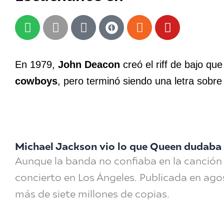
S
A
A
R
Y
p
p
m
s
o
o
p
a
s
u
t
l
z
t
En 1979,
John Deacon
creó el riff de bajo qu
i
e
o
u
cowboys
, pero terminó siendo una letra sobre 
f
n
b
y
e
Michael Jackson vio lo que Queen dudaba
Aunque la banda no confiaba en la canción 
concierto en Los Ángeles. Publicada en agos
más de siete millones de copias.