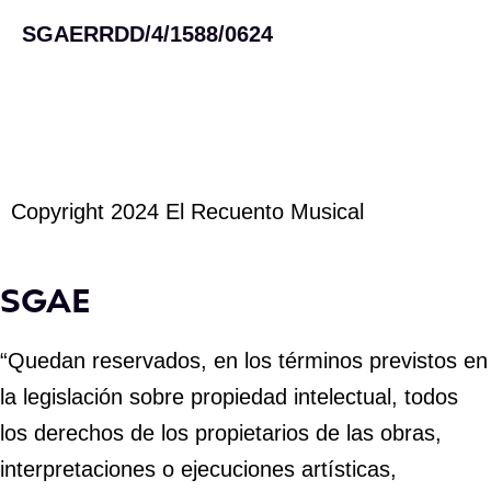
t
o
r
i
e
SGAERRDD/4/1588/0624
e
k
a
n
r
m
Copyright 2024 El Recuento Musical
SGAE
“Quedan reservados, en los términos previstos en
la legislación sobre propiedad intelectual, todos
los derechos de los propietarios de las obras,
interpretaciones o ejecuciones artísticas,