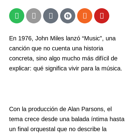
S
A
A
R
Y
p
p
m
s
o
o
p
a
s
u
t
l
z
t
En 1976, John Miles lanzó “Music”, una
i
e
o
u
canción que no cuenta una historia
f
n
b
y
e
concreta, sino algo mucho más difícil de
explicar: qué significa vivir para la música.
Con la producción de Alan Parsons, el
tema crece desde una balada íntima hasta
un final orquestal que no describe la