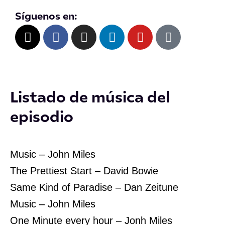
Síguenos en:
X
F
I
L
Y
T
-
a
n
i
o
i
t
c
s
n
u
k
w
e
t
k
t
t
i
b
a
e
u
o
t
o
g
d
b
k
Listado de música del
t
o
r
i
e
episodio
e
k
a
n
r
m
Music – John Miles
The Prettiest Start – David Bowie
Same Kind of Paradise – Dan Zeitune
Music – John Miles
One Minute every hour – Jonh Miles