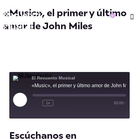
Ir
El
«Music», el primer y último
al
Recuento
0
Carrito
amor de John Miles
contenido
Musical
Quiéne
El Recuento Musical
«Music», el primer y último amor de John Miles
Reproducir
episodio
1x
00:00
/
Escúchanos en