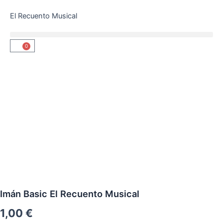
Ir
El Recuento Musical
al
contenido
0
Carrito
Imán Basic El Recuento Musical
1,00
€