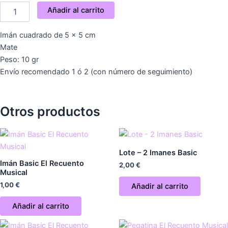
Imán
Añadir al carrito
Basic
El
Imán cuadrado de 5 x 5 cm
Recuento
Musical
Mate
cantidad
Peso: 10 gr
Envío recomendado 1 ó 2 (con número de seguimiento)
Otros productos
Lote – 2 Imanes Basic
Imán Basic El Recuento
2,00
€
Musical
1,00
€
Añadir al carrito
Añadir al carrito